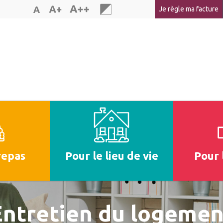
Je règle ma facture
repas
Pour le lieu de vie
Pour 
Entretien du logemen