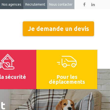
Nos agences
Recrutement
Nous contacter
Je demande un
devis
la sécurité
Pour les
déplacements
t