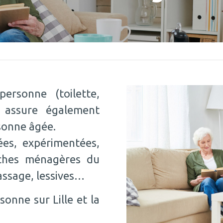
ersonne (toilette,
a assure également
sonne âgée.
ées, expérimentées,
âches ménagères du
assage, lessives…
sonne sur Lille et la