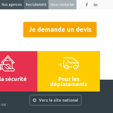
Nos agences
Recrutement
Nous contacter
Je demande un
devis
la sécurité
Pour les
déplacements
Vers le site national
 sur :