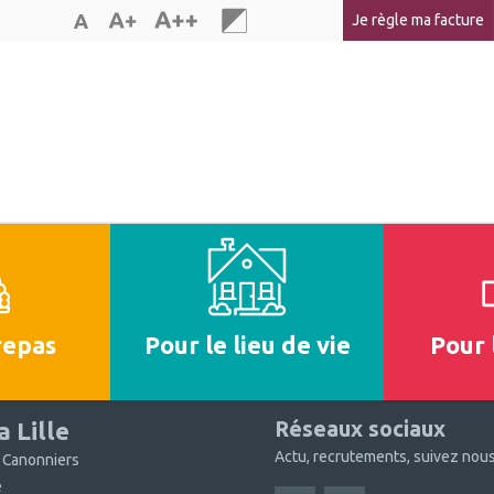
Je règle ma facture
uvaux
repas
Pour le lieu de vie
Pour 
Réseaux sociaux
 Lille
Actu, recrutements, suivez nous
 Canonniers
e