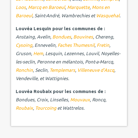
Loos
,
Marcq en Baroeul
,
Marquette
,
Mons en
Baroeul
, Saint-André, Wambrechies et
Wasquehal
.
Louvéa Lesquin pour les communes de :
Anstaing, Avelin,
Bondues
,
Bouvines
, Chereng,
Cysoing
, Ennevelin,
Faches Thumesnil
,
Fretin
,
Gruson,
Hem
, Lesquin, Lezennes, Louvil, Noyelles-
les-seclin, Peronne en mélantois, Pont-a-Marcq,
Ronchin
, Seclin,
Templemars
,
Villeneuve d'Ascq
,
Vendeville, et Wattignies.
Louvéa Roubaix pour les communes de :
Bondues, Croix, Linselles,
Mouvaux
, Roncq,
Roubaix
,
Tourcoing
et Wattrelos.