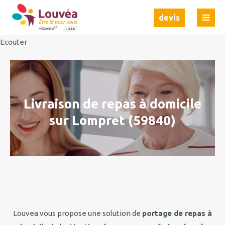
Ecouter
Ecouter
devis
Ecouter
Livraison de repas à domicile
sur Lompret (59840)
Louvea vous propose une solution de
portage de repas à