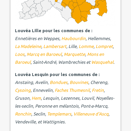
Louvéa Lille pour les communes de :
Ennetières en Weppes,
Haubourdin
, Hellemmes,
La Madeleine
,
Lambersart
, Lille,
Lomme
,
Lompret
,
Loos
,
Marcq en Baroeul
,
Marquette
,
Mons en
Baroeul
, Saint-André, Wambrechies et
Wasquehal
.
Louvéa Lesquin pour les communes de :
Anstaing, Avelin,
Bondues
,
Bouvines
, Chereng,
Cysoing
, Ennevelin,
Faches Thumesnil
,
Fretin
,
Gruson,
Hem
, Lesquin, Lezennes, Louvil, Noyelles-
les-seclin, Peronne en mélantois, Pont-a-Marcq,
Ronchin
, Seclin,
Templemars
,
Villeneuve d'Ascq
,
Vendeville, et Wattignies.