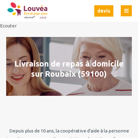
Ecouter
Ecouter
devis
Ecouter
Livraison de repas à domicile
sur Roubaix (59100)
Depuis plus de 10 ans, la coopérative d'aide à la personne