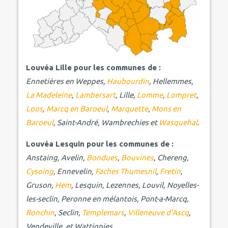
Louvéa Lille pour les communes de :
Ennetières en Weppes,
Haubourdin
, Hellemmes,
La Madeleine
,
Lambersart
, Lille,
Lomme
,
Lompret
,
Loos
,
Marcq en Baroeul
,
Marquette
,
Mons en
Baroeul
, Saint-André, Wambrechies et
Wasquehal
.
Louvéa Lesquin pour les communes de :
Anstaing, Avelin,
Bondues
,
Bouvines
, Chereng,
Cysoing
, Ennevelin,
Faches Thumesnil
,
Fretin
,
Gruson,
Hem
, Lesquin, Lezennes, Louvil, Noyelles-
les-seclin, Peronne en mélantois, Pont-a-Marcq,
Ronchin
, Seclin,
Templemars
,
Villeneuve d'Ascq
,
Vendeville, et Wattignies.