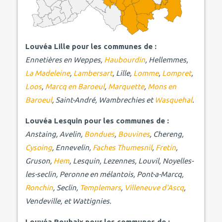
Louvéa Lille pour les communes de :
Ennetières en Weppes,
Haubourdin
, Hellemmes,
La Madeleine
,
Lambersart
, Lille,
Lomme
,
Lompret
,
Loos
,
Marcq en Baroeul
,
Marquette
,
Mons en
Baroeul
, Saint-André, Wambrechies et
Wasquehal
.
Louvéa Lesquin pour les communes de :
Anstaing, Avelin,
Bondues
,
Bouvines
, Chereng,
Cysoing
, Ennevelin,
Faches Thumesnil
,
Fretin
,
Gruson,
Hem
, Lesquin, Lezennes, Louvil, Noyelles-
les-seclin, Peronne en mélantois, Pont-a-Marcq,
Ronchin
, Seclin,
Templemars
,
Villeneuve d'Ascq
,
Vendeville, et Wattignies.
Louvéa Roubaix pour les communes de :