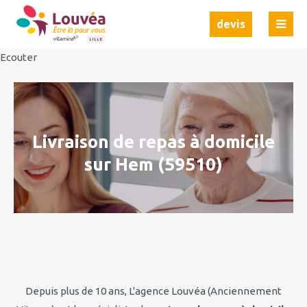
Ecouter
Ecouter
devis
Ecouter
Livraison de repas à domicile
sur Hem (59510)
Depuis plus de 10 ans, L'agence Louvéa (Anciennement