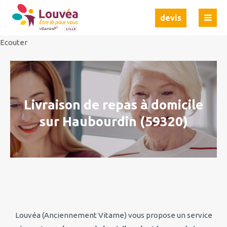
Ecouter
Ecouter
devis
Ecouter
Livraison de repas à domicile
sur Haubourdin (59320)
Louvéa (Anciennement Vitame) vous propose un service