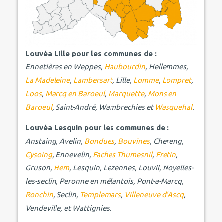
Louvéa Lille pour les communes de :
Ennetières en Weppes,
Haubourdin
, Hellemmes,
La Madeleine
,
Lambersart
, Lille,
Lomme
,
Lompret
,
Loos
,
Marcq en Baroeul
,
Marquette
,
Mons en
Baroeul
, Saint-André, Wambrechies et
Wasquehal
.
Louvéa Lesquin pour les communes de :
Anstaing, Avelin,
Bondues
,
Bouvines
, Chereng,
Cysoing
, Ennevelin,
Faches Thumesnil
,
Fretin
,
Gruson,
Hem
, Lesquin, Lezennes, Louvil, Noyelles-
les-seclin, Peronne en mélantois, Pont-a-Marcq,
Ronchin
, Seclin,
Templemars
,
Villeneuve d'Ascq
,
Vendeville, et Wattignies.